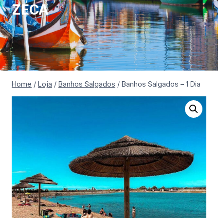
ZECA
Home
/
Loja
/
Banhos Salgados
/
Banhos Salgados – 1 Dia