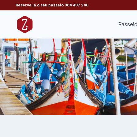
Skip
Reserve já o seu passeio
964 497 240
to
content
Passei