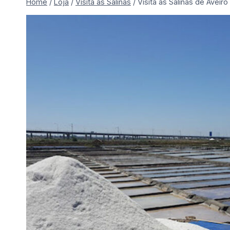
Home
/
Loja
/
Visita às Salinas
/
Visita às Salinas de Aveiro