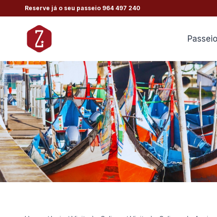
Skip
Reserve já o seu passeio
964 497 240
to
content
Passei