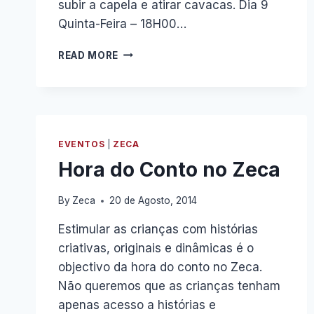
subir a capela e atirar cavacas. Dia 9
Quinta-Feira – 18H00…
SÃO
READ MORE
GONÇALINHO
2020
–
VENHA
A
AVEIRO
EVENTOS
|
ZECA
ATIRAR
Hora do Conto no Zeca
CAVACAS
By
Zeca
20 de Agosto, 2014
Estimular as crianças com histórias
criativas, originais e dinâmicas é o
objectivo da hora do conto no Zeca.
Não queremos que as crianças tenham
apenas acesso a histórias e