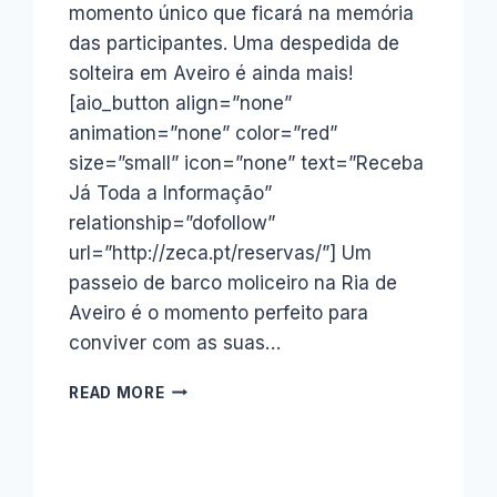
momento único que ficará na memória
das participantes. Uma despedida de
solteira em Aveiro é ainda mais!
[aio_button align=”none”
animation=”none” color=”red”
size=”small” icon=”none” text=”Receba
Já Toda a Informação”
relationship=”dofollow”
url=”http://zeca.pt/reservas/”] Um
passeio de barco moliceiro na Ria de
Aveiro é o momento perfeito para
conviver com as suas…
DESPEDIDA
READ MORE
DE
SOLTEIRA
EM
AVEIRO