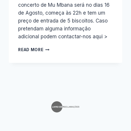
concerto de Mu Mbana será no dias 16
de Agosto, começa às 22h e tem um
preço de entrada de 5 biscoitos. Caso
pretendam alguma informação
adicional podem contactar-nos aqui >
MU
READ MORE
MBANA
DIA
16
DE
AGOSTO
EM
CONCERTO
EM
AVEIRO