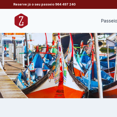
Skip
Reserve já o seu passeio
964 497 240
to
content
Passei