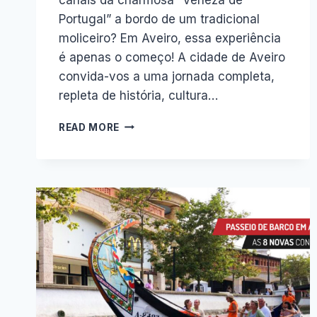
Portugal” a bordo de um tradicional
moliceiro? Em Aveiro, essa experiência
é apenas o começo! A cidade de Aveiro
convida-vos a uma jornada completa,
repleta de história, cultura…
DESVENDE
READ MORE
OS
ENCANTOS
DE
AVEIRO:
UMA
EXPERIÊNCIA
INESQUECÍVEL!