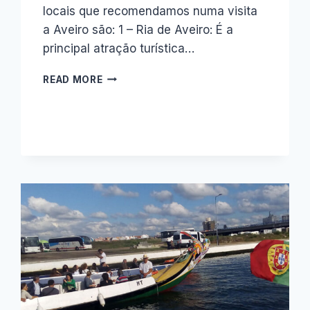
locais que recomendamos numa visita
a Aveiro são: 1 – Ria de Aveiro: É a
principal atração turística…
8
READ MORE
LOCAIS
IMPERDÍVEIS
NA
VISITA
A
AVEIRO