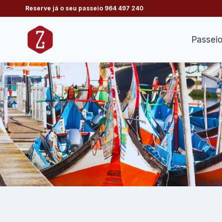
Skip
Reserve já o seu passeio
964 497 240
to
content
Passei