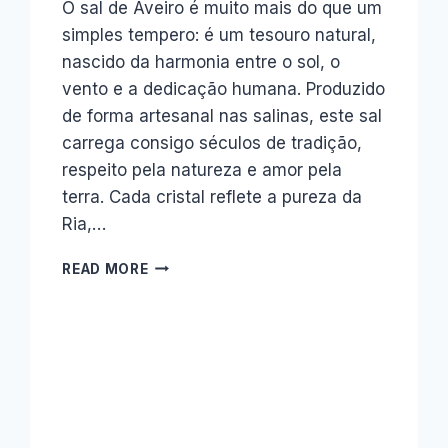
O sal de Aveiro é muito mais do que um
simples tempero: é um tesouro natural,
nascido da harmonia entre o sol, o
vento e a dedicação humana. Produzido
de forma artesanal nas salinas, este sal
carrega consigo séculos de tradição,
respeito pela natureza e amor pela
terra. Cada cristal reflete a pureza da
Ria,…
SAL
READ MORE
DE
AVEIRO.
A
EXPERIÊNCIA
NÃO
TERMINA
NO
PRATO.