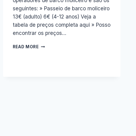
operadores de barco moliceiro e são os
seguintes: » Passeio de barco moliceiro
13€ (adulto) 6€ (4-12 anos) Veja a
tabela de preços completa aqui » Posso
encontrar os preços…
PASSEIO
READ MORE
DE
BARCO
MOLICEIRO
AVEIRO
[PREÇOS
2020]