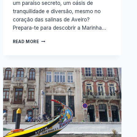
um paraíso secreto, um oásis de
tranquilidade e diversão, mesmo no
coração das salinas de Aveiro?
Prepara-te para descobrir a Marinha…
MARINHA
READ MORE
DA
NOEIRINHA:
A
PÉROLA
ESCONDIDA
DE
AVEIRO.