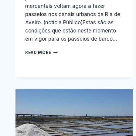
mercanteis voltam agora a fazer
passeios nos canais urbanos da Ria de
Aveiro. (notícia Público)Estas são as
condições que estão neste momento
em vigor para os passeios de barco…
PASSEIOS
READ MORE
DE
BARCO
EM
AVEIRO
–
8
CONDIÇÕES
DE
OPERAÇÃO