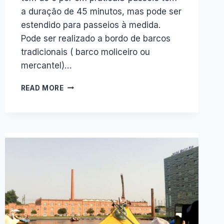
a duração de 45 minutos, mas pode ser
estendido para passeios à medida.
Pode ser realizado a bordo de barcos
tradicionais ( barco moliceiro ou
mercantel)…
7
READ MORE
OCASIÕES
EM
QUE
UM
PASSEIO
DE
BARCO
EM
AVEIRO
TORNA
O
MOMENTO
MAIS