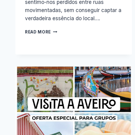
sentimo-nos perdidos entre ruas
movimentadas, sem conseguir captar a
verdadeira essência do local….
PASSEIO
READ MORE
DE
BARCO
EM
AVEIRO:
GUIA
COMPLETO
E
PREÇOS
2026