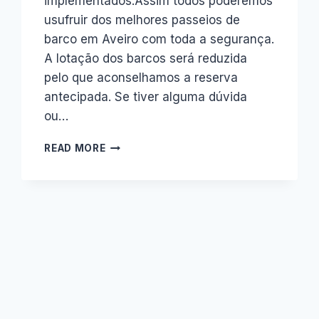
implementados.Assim todos poderemos
usufruir dos melhores passeios de
barco em Aveiro com toda a segurança.
A lotação dos barcos será reduzida
pelo que aconselhamos a reserva
antecipada. Se tiver alguma dúvida
ou…
PASSEIOS
READ MORE
DE
BARCO
EM
AVEIRO
REGRESSAM
A
DIA
5
DE
JUNHO