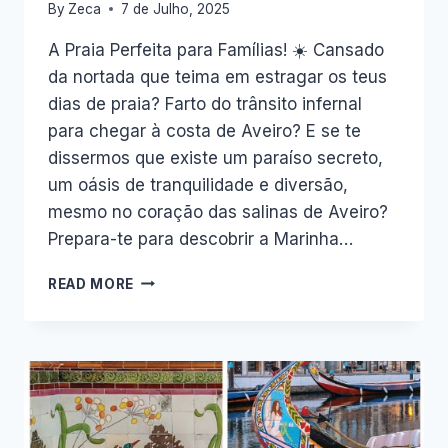
By
Zeca
7 de Julho, 2025
A Praia Perfeita para Famílias! ☀️ Cansado
da nortada que teima em estragar os teus
dias de praia? Farto do trânsito infernal
para chegar à costa de Aveiro? E se te
dissermos que existe um paraíso secreto,
um oásis de tranquilidade e diversão,
mesmo no coração das salinas de Aveiro?
Prepara-te para descobrir a Marinha…
MARINHA
READ MORE
DA
NOEIRINHA:
A
PÉROLA
ESCONDIDA
DE
AVEIRO.