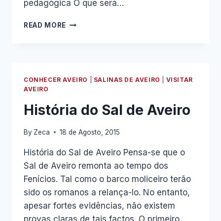
pedagógica O que será…
VISITA
READ MORE
ESCOLAR
A
AVEIRO
DO
AGRUPAMENTO
CONHECER AVEIRO
|
SALINAS DE AVEIRO
|
VISITAR
DE
AVEIRO
ESCOLAS
História do Sal de Aveiro
DE
MONTELONGO
By
Zeca
18 de Agosto, 2015
História do Sal de Aveiro Pensa-se que o
Sal de Aveiro remonta ao tempo dos
Fenícios. Tal como o barco moliceiro terão
sido os romanos a relança-lo. No entanto,
apesar fortes evidências, não existem
provas claras de tais factos. O primeiro