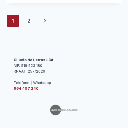
A
AVEIRO
DO
Page
Next
1
2
AGRUPAMENTO
DE
navigation
Page
ESCOLAS
DE
MONTELONGO
Dilúvio de Letras LDA
NIF: 516 523 180
RNAAT: 257/2026
Telefone | Whatsapp
964 497 240