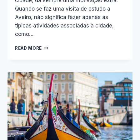
cidade, dá sempre uma motivação extra.
Quando se faz uma visita de estudo a
Aveiro, não significa fazer apenas as
típicas atividades associadas à cidade,
como…
4
READ MORE
ATIVIDADES
PARA
OS
ALUNOS
REALIZAREM
QUANDO
VISITAM
AVEIRO