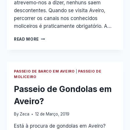
atrevemo-nos a dizer, nenhuns saem
descontentes. Quando se visita Aveiro,
percorrer os canais nos conhecidos
moliceiros é praticamente obrigatório. A…
VALE
READ MORE
A
PENA
FAZER
UM
PASSEIO
PASSEIO DE BARCO EM AVEIRO
|
PASSEIO DE
DE
MOLICEIRO
BARCO
Passeio de Gondolas em
EM
AVEIRO
Aveiro?
NOS
DIAS
FRIOS!
By
Zeca
12 de Março, 2019
Está à procura de gondolas em Aveiro?