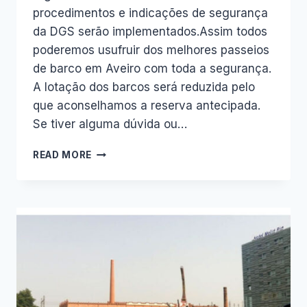
procedimentos e indicações de segurança
da DGS serão implementados.Assim todos
poderemos usufruir dos melhores passeios
de barco em Aveiro com toda a segurança.
A lotação dos barcos será reduzida pelo
que aconselhamos a reserva antecipada.
Se tiver alguma dúvida ou…
PASSEIOS
READ MORE
DE
BARCO
EM
AVEIRO
REGRESSAM
A
DIA
5
DE
JUNHO