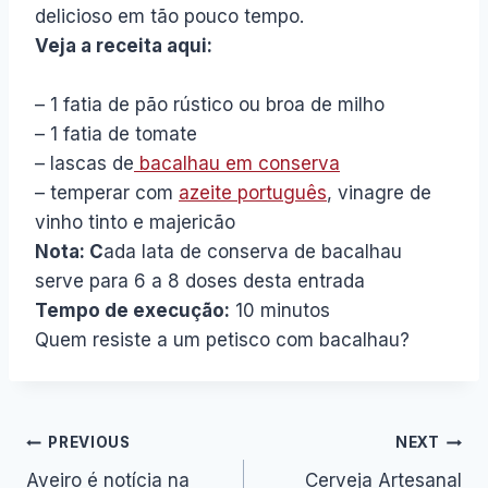
delicioso em tão pouco tempo.
Veja a receita aqui:
– 1 fatia de pão rústico ou broa de milho
– 1 fatia de tomate
– lascas de
bacalhau em conserva
– temperar com
azeite português
, vinagre de
vinho tinto e majericão
Nota: C
ada lata de conserva de bacalhau
serve para 6 a 8 doses desta entrada
Tempo de execução:
10 minutos
Quem resiste a um petisco com bacalhau?
Navegação
PREVIOUS
NEXT
Aveiro é notícia na
Cerveja Artesanal