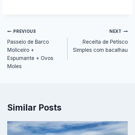
Navegação
PREVIOUS
NEXT
Passeio de Barco
Receita de Petisco
de
Moliceiro +
Simples com bacalhau
artigos
Espumante + Ovos
Moles
Similar Posts