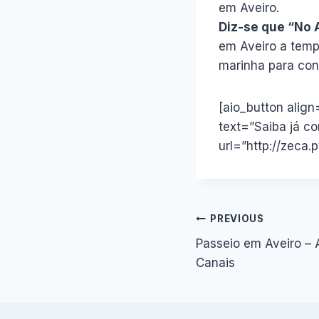
em Aveiro.
Diz-se que “No A
em Aveiro a temp
marinha para cons
[aio_button alig
text=”Saiba já co
url=”http://zeca.p
Navegação
PREVIOUS
Passeio em Aveiro – 
de
Canais
artigos