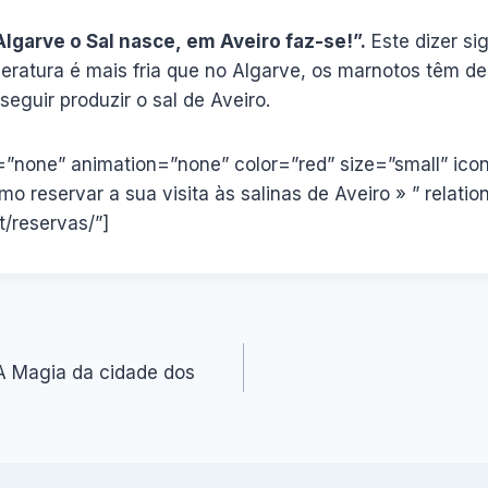
lgarve o Sal nasce, em Aveiro faz-se!”.
Este dizer si
eratura é mais fria que no Algarve, os marnotos têm de
eguir produzir o sal de Aveiro.
n=”none” animation=”none” color=”red” size=”small” ic
mo reservar a sua visita às salinas de Aveiro » ” relati
t/reservas/”]
A Magia da cidade dos