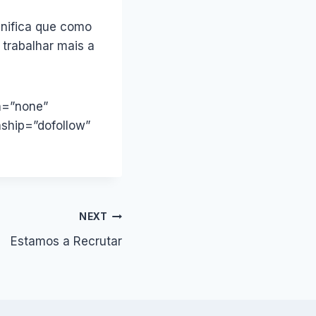
gnifica que como
 trabalhar mais a
on=”none”
onship=”dofollow”
NEXT
Estamos a Recrutar