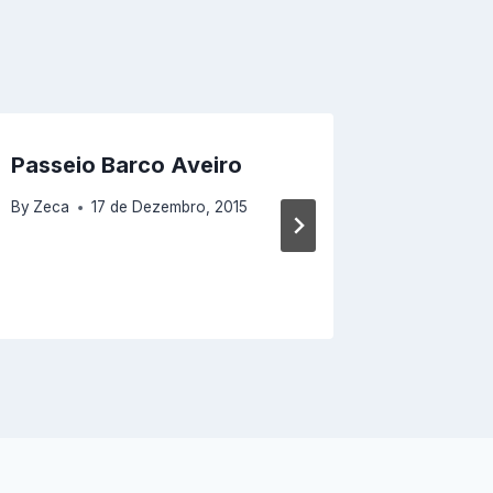
Passeio Barco Aveiro
Visitar
TOP a 
By
Zeca
17 de Dezembro, 2015
By
Zeca