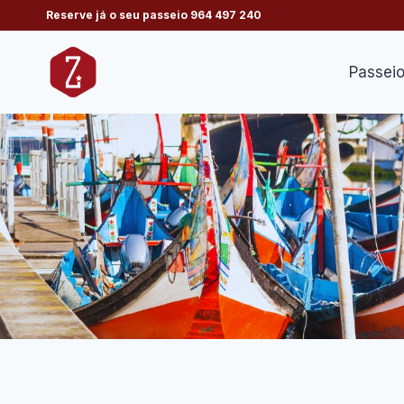
Skip
Reserve já o seu passeio
964 497 240
to
content
Passei