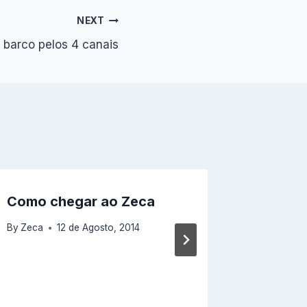
NEXT
 barco pelos 4 canais
Como chegar ao Zeca
Cerveja
Medalh
By
Zeca
12 de Agosto, 2014
Bruxel
By
Zeca