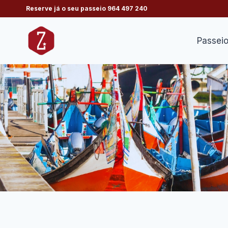
Skip
Reserve já o seu passeio
964 497 240
to
content
Passei