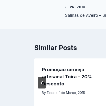
Navegação
PREVIOUS
Salinas de Aveiro – S
de
artigos
Similar Posts
Zeca
Promoção cerveja
artesanal Toira – 20%
14
Desconto
By
Zeca
1 de Março, 2015