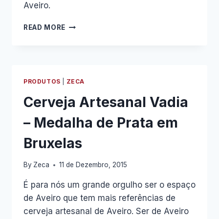
Aveiro.
QUERES
READ MORE
SABER
EM
1ª
MÃO
QUANDO
PRODUTOS
|
ZECA
RECEBEMOS
NOVOS
Cerveja Artesanal Vadia
PRODUTOS
DA
– Medalha de Prata em
MR.WONDERFUL?
Bruxelas
By
Zeca
11 de Dezembro, 2015
É para nós um grande orgulho ser o espaço
de Aveiro que tem mais referências de
cerveja artesanal de Aveiro. Ser de Aveiro