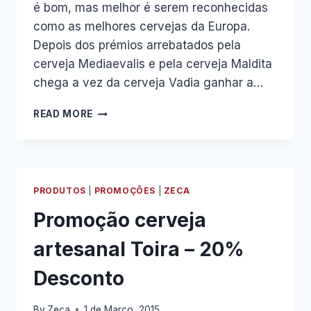
é bom, mas melhor é serem reconhecidas
como as melhores cervejas da Europa.
Depois dos prémios arrebatados pela
cerveja Mediaevalis e pela cerveja Maldita
chega a vez da cerveja Vadia ganhar a…
CERVEJA
READ MORE
ARTESANAL
VADIA
–
MEDALHA
DE
PRODUTOS
|
PROMOÇÕES
|
ZECA
PRATA
EM
Promoção cerveja
BRUXELAS
artesanal Toira – 20%
Desconto
By
Zeca
1 de Março, 2015