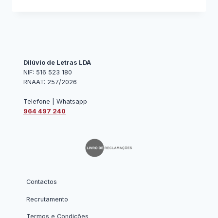
CERVEJA
ARTESANAL
TOIRA
–
20%
DESCONTO
Dilúvio de Letras LDA
NIF: 516 523 180
RNAAT: 257/2026
Telefone | Whatsapp
964 497 240
Contactos
Recrutamento
Termos e Condições