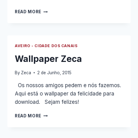
VISITA
READ MORE
DE
ESTUDO
A
AVEIRO:
5
AVEIRO - CIDADE DOS CANAIS
ACTIVIDADES
GRATUITAS
Wallpaper Zeca
By
Zeca
2 de Junho, 2015
Os nossos amigos pedem e nós fazemos.
Aqui está o wallpaper da felicidade para
download. Sejam felizes!
WALLPAPER
READ MORE
ZECA