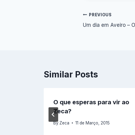
Navegação
PREVIOUS
Um dia em Aveiro – O 
de
artigos
Similar Posts
rva
O que esperas para vir ao
Zeca?
By
Zeca
11 de Março, 2015