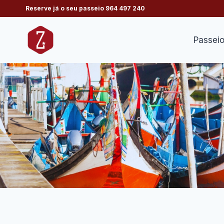
Skip
Reserve já o seu passeio
964 497 240
to
content
Passei