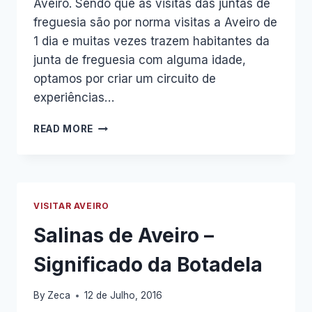
Aveiro. Sendo que as visitas das juntas de
freguesia são por norma visitas a Aveiro de
1 dia e muitas vezes trazem habitantes da
junta de freguesia com alguma idade,
optamos por criar um circuito de
experiências…
JUNTA
READ MORE
DE
FREGUESIA
FRIUMES
E
PARADELA
VISITAR AVEIRO
DE
VISITA
Salinas de Aveiro –
A
AVEIRO
Significado da Botadela
By
Zeca
12 de Julho, 2016