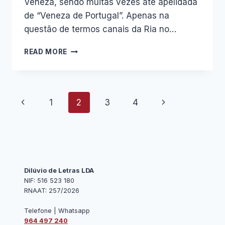
Veneza, sendo muitas vezes até apelidada
de “Veneza de Portugal”. Apenas na
questão de termos canais da Ria no…
AVEIRO
READ MORE
É
NOTÍCIA
NA
VISÃO
Page
Previous
Next
1
2
3
4
navigation
Page
Page
Dilúvio de Letras LDA
NIF: 516 523 180
RNAAT: 257/2026
Telefone | Whatsapp
964 497 240