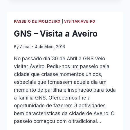
UMA
INCRÍVEL
VISITA
A
PASSEIO DE MOLICEIRO
|
VISITAR AVEIRO
AVEIRO
–
GNS – Visita a Aveiro
10
LOCAIS
By
Zeca
4 de Maio, 2016
A
NÃO
No passado dia 30 de Abril a GNS veio
PERDER
visitar Aveiro. Pediu-nos um passeio pela
cidade que criasse momentos únicos,
especiais que tornassem aquele dia um
momento de partilha e inspiração para toda
a família GNS. Oferecemos-lhe a
oportunidade de fazerem 3 actividades
bem características da cidade de Aveiro. O
passeio começou com o tradicional…